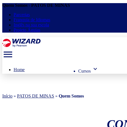
Quem Somos - PATOS DE MINAS
Parcerias
Franquia de Idiomas
Inglês na sua escola
Projeto Águias
menu
keyboard_arrow_down
Home
Cursos
Início
»
PATOS DE MINAS
»
Quem Somos
CO