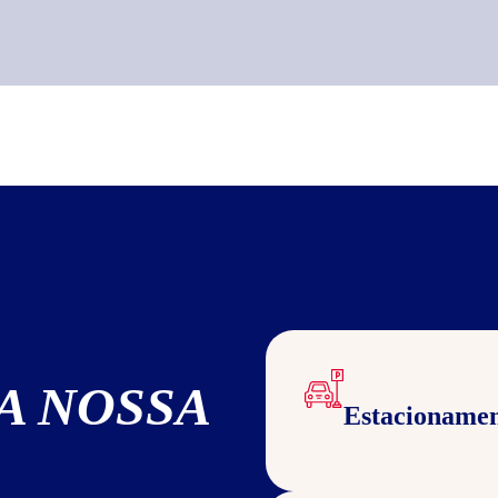
A NOSSA
Estacioname