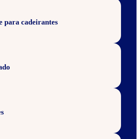
e para cadeirantes
ado
s