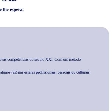
e lhe espera!
as novas competências do século XXI. Com um método
unos (as) nas esferas profissionais, pessoais ou culturais.