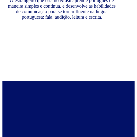
O estrangeiro que está no Brasil aprende português de
maneira simples e contínua, e desenvolve as habilidades
de comunicação para se tornar fluente na língua
portuguesa: fala, audição, leitura e escrita.