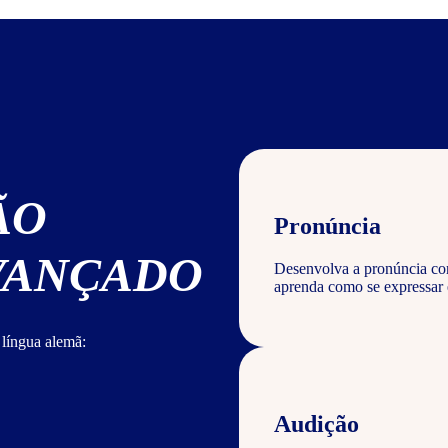
ÃO
Pronúncia
AVANÇADO
Desenvolva a pronúncia cor
aprenda como se expressar
 língua alemã:
Audição