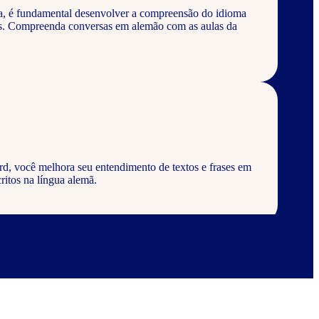
a, é fundamental desenvolver a compreensão do idioma
os. Compreenda conversas em alemão com as aulas da
d, você melhora seu entendimento de textos e frases em
ritos na língua alemã.
rd, aprenda a escrever palavras, frases e textos em