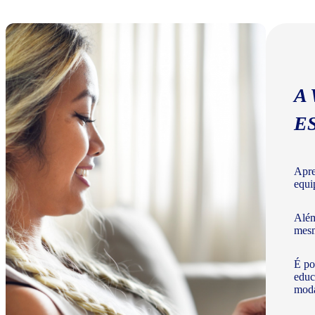
A
E
Apre
equi
Além
mesm
É po
educ
moda