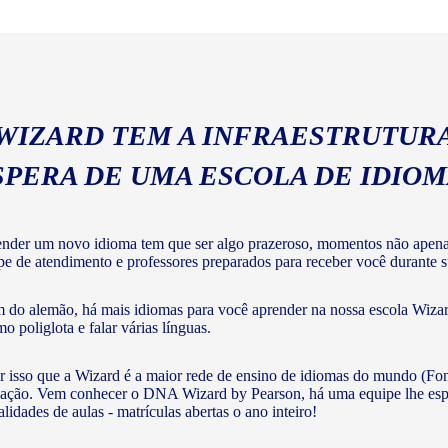
geral com a gramática e voc
 WIZARD TEM A INFRAESTRUTURA
SPERA DE UMA ESCOLA DE IDIO
nder um novo idioma tem que ser algo prazeroso, momentos não apenas 
pe de atendimento e professores preparados para receber você durante s
 do alemão, há mais idiomas para você aprender na nossa escola Wizard
o poliglota e falar várias línguas.
r isso que a Wizard é a maior rede de ensino de idiomas do mundo (Fon
ação. Vem conhecer o DNA Wizard by Pearson, há uma equipe lhe esperan
lidades de aulas - matrículas abertas o ano inteiro!