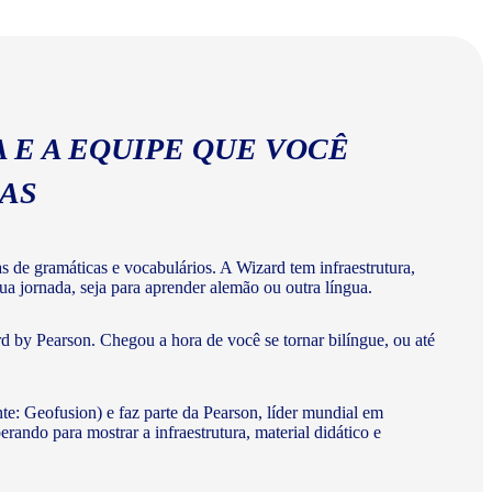
abulários corretos da língua alemã.
 E A EQUIPE QUE VOCÊ
MAS
de gramáticas e vocabulários. A Wizard tem infraestrutura,
ua jornada, seja para aprender alemão ou outra língua.
 by Pearson. Chegou a hora de você se tornar bilíngue, ou até
te: Geofusion) e faz parte da Pearson, líder mundial em
do para mostrar a infraestrutura, material didático e