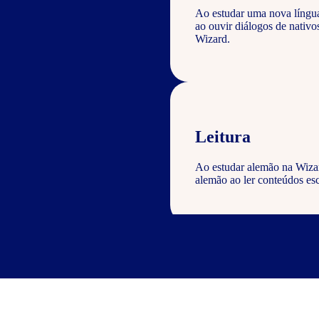
Ao estudar uma nova língu
ao ouvir diálogos de nativ
Wizard.
Leitura
Ao estudar alemão na Wizar
alemão ao ler conteúdos esc
Escrita
Com o curso de alemão Wiza