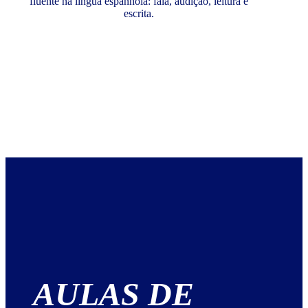
fluente na língua espanhola: fala, audição, leitura e
escrita.
AULAS DE