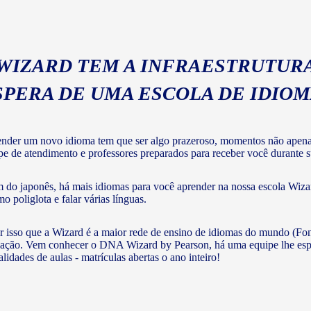
 WIZARD TEM A INFRAESTRUTURA
SPERA DE UMA ESCOLA DE IDIO
nder um novo idioma tem que ser algo prazeroso, momentos não apenas 
pe de atendimento e professores preparados para receber você durante su
 do japonês, há mais idiomas para você aprender na nossa escola Wizar
o poliglota e falar várias línguas.
r isso que a Wizard é a maior rede de ensino de idiomas do mundo (Fon
ação. Vem conhecer o DNA Wizard by Pearson, há uma equipe lhe esperan
lidades de aulas - matrículas abertas o ano inteiro!