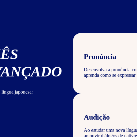
NÊS
Pronúncia
AVANÇADO
Desenvolva a pronúncia corr
aprenda como se expressar 
 língua japonesa:
Audição
Ao estudar uma nova língu
ao ouvir diálogos de nativ