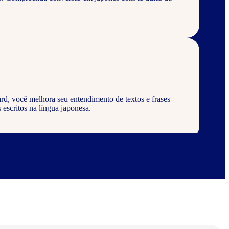
rd, você melhora seu entendimento de textos e frases
 escritos na língua japonesa.
rd, aprenda a escrever palavras, frases e textos em
abulários corretos da língua japonesa.