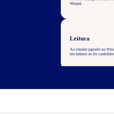
Wizard.
Leitura
Ao estudar japonês na Wiza
em italiano ao ler conteúdos
Escrita
Com o curso de japonês Wiza
geral com a gramática e voc