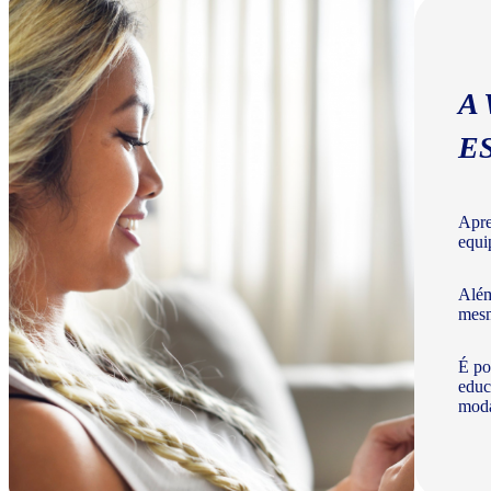
A
E
Apre
equi
Além
mesm
É po
educ
moda