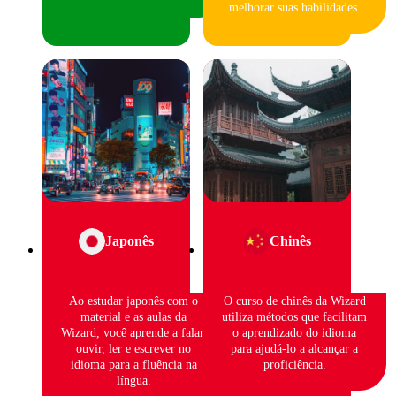
melhorar suas habilidades.
Japonês
Chinês
Ao estudar japonês com o
O curso de chinês da Wizard
material e as aulas da
utiliza métodos que facilitam
Wizard, você aprende a falar,
o aprendizado do idioma
ouvir, ler e escrever no
para ajudá-lo a alcançar a
idioma para a fluência na
proficiência.
língua.