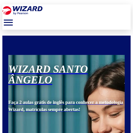
menu
WIZARD SANTO
W
ÂNGELO
Â
ogia
Faça 2 aulas grátis de inglês para conhecer a metodologia
Faça
Wizard, matrículas sempre abertas!
Wiz