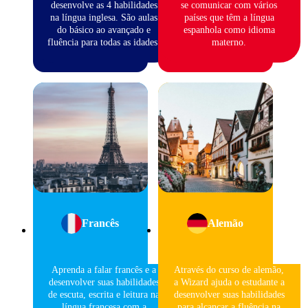
desenvolve as 4 habilidades
se comunicar com vários
na língua inglesa. São aulas
países que têm a língua
do básico ao avançado e
espanhola como idioma
fluência para todas as idades.
materno.
Francês
Alemão
Aprenda a falar francês e a
Através do curso de alemão,
desenvolver suas habilidades
a Wizard ajuda o estudante a
de escuta, escrita e leitura na
desenvolver suas habilidades
língua francesa com a
para alcançar a fluência na