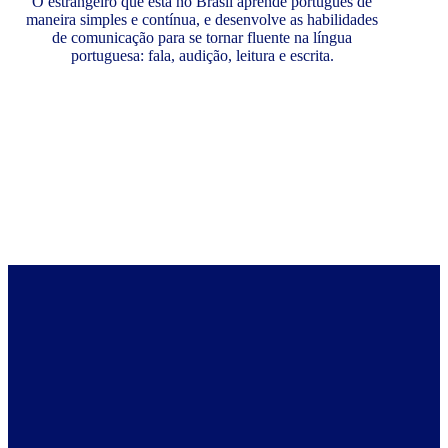
O estrangeiro que está no Brasil aprende português de
maneira simples e contínua, e desenvolve as habilidades
de comunicação para se tornar fluente na língua
portuguesa: fala, audição, leitura e escrita.