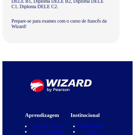
DELE B1, Diploma DELE B2, Diploma DELE
C1, Diploma DELE C2.
Prepare-se para exames com o curso de francês da
Wizard!
Aprendizagem
Institucional
Nossos Cursos
Quem Somos
Curso de Inglês
Equipe