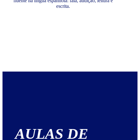
fluente na língua espanhola: fala, audição, leitura e
escrita.
AULAS DE