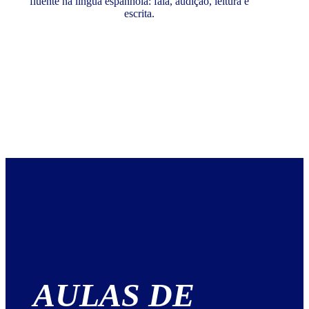
fluente na língua espanhola: fala, audição, leitura e
escrita.
AULAS DE