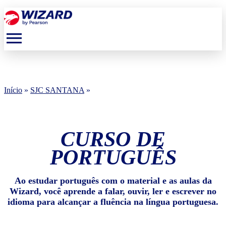
menu
Início
»
SJC SANTANA
»
CURSO DE
PORTUGUÊS
Ao estudar português com o material e as aulas da
Wizard, você aprende a falar, ouvir, ler e escrever no
idioma para alcançar a fluência na língua portuguesa.