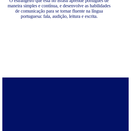
O estrangeiro que está no Brasil aprende português de
maneira simples e contínua, e desenvolve as habilidades
de comunicação para se tornar fluente na língua
portuguesa: fala, audição, leitura e escrita.