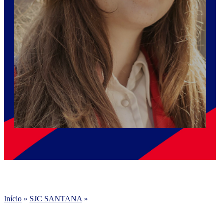
Início
»
SJC SANTANA
»