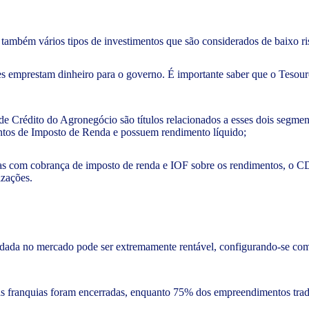
tem também vários tipos de investimentos que são considerados de baixo 
ões emprestam dinheiro para o governo. É importante saber que o Tesour
a de Crédito do Agronegócio são títulos relacionados a esses dois seg
entos de Imposto de Renda e possuem rendimento líquido;
as com cobrança de imposto de renda e IOF sobre os rendimentos, o CDB
izações.
ada no mercado pode ser extremamente rentável, configurando-se como
 franquias foram encerradas, enquanto 75% dos empreendimentos tradi