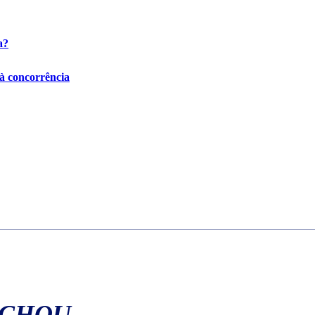
a?
 à concorrência
ACHOU