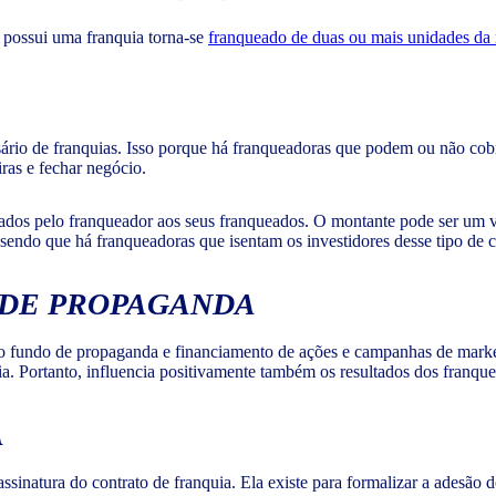
 possui uma franquia torna-se
franqueado de duas ou mais unidades da
sário de franquias. Isso porque há franqueadoras que podem ou não co
iras e fechar negócio.
dos pelo franqueador aos seus franqueados. O montante pode ser um va
 sendo que há franqueadoras que isentam os investidores desse tipo de 
 DE PROPAGANDA
o fundo de propaganda e financiamento de ações e campanhas de marketi
ia. Portanto, influencia positivamente também os resultados dos franqu
A
ssinatura do contrato de franquia. Ela existe para formalizar a adesão