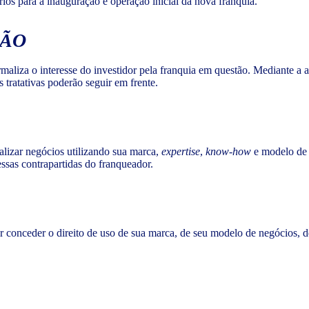
ios para a inauguração e operação inicial da nova franquia.
ÇÃO
liza o interesse do investidor pela franquia em questão. Mediante a an
s tratativas poderão seguir em frente.
alizar negócios utilizando sua marca,
expertise
,
know-how
e modelo de 
sas contrapartidas do franqueador.
or conceder o direito de uso de sua marca, de seu modelo de negócios, 