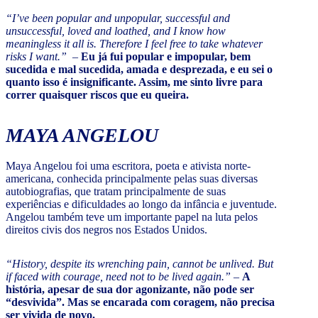
“I’ve been popular and unpopular, successful and
unsuccessful, loved and loathed, and I know how
meaningless it all is. Therefore I feel free to take whatever
risks I want.”
–
Eu já fui popular e impopular, bem
sucedida e mal sucedida, amada e desprezada, e eu sei o
quanto isso é insignificante. Assim, me sinto livre para
correr quaisquer riscos que eu queira.
MAYA ANGELOU
Maya Angelou foi uma escritora, poeta e ativista norte-
americana, conhecida principalmente pelas suas diversas
autobiografias, que tratam principalmente de suas
experiências e dificuldades ao longo da infância e juventude.
Angelou também teve um importante papel na luta pelos
direitos civis dos negros nos Estados Unidos.
“History, despite its wrenching pain, cannot be unlived. But
if faced with courage, need not to be lived again.”
–
A
história, apesar de sua dor agonizante, não pode ser
“desvivida”. Mas se encarada com coragem, não precisa
ser vivida de novo.