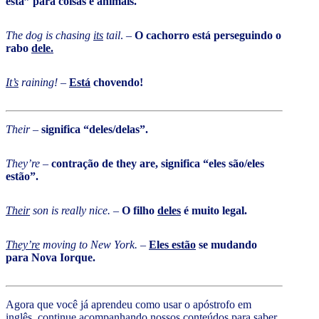
está” para coisas e animais.
The dog is chasing
its
tail
. –
O cachorro está perseguindo o
rabo
dele.
It’s
raining!
–
Está
chovendo!
Their
–
significa “deles/delas”.
They’re
–
contração de they are, significa “eles são/eles
estão”.
Their
son is really nice.
–
O filho
deles
é muito legal.
They’re
moving to New York.
–
Eles estão
se mudando
para Nova Iorque.
Agora que você já aprendeu como usar o apóstrofo em
inglês, continue acompanhando nossos conteúdos para saber