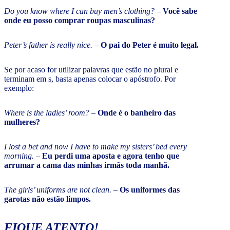
Do you know where I can buy men’s clothing?
–
Você sabe
onde eu posso comprar roupas masculinas?
Peter’s father is really nice.
–
O pai do Peter é muito legal.
Se por acaso for utilizar palavras que estão no plural e
terminam em s, basta apenas colocar o apóstrofo. Por
exemplo:
Where is the ladies’ room?
–
Onde é o banheiro das
mulheres?
I lost a bet and now I have to make my sisters’ bed every
morning.
–
Eu perdi uma aposta e agora tenho que
arrumar a cama das minhas irmãs toda manhã.
The girls’ uniforms are not clean.
–
Os uniformes das
garotas não estão limpos.
FIQUE ATENTO!