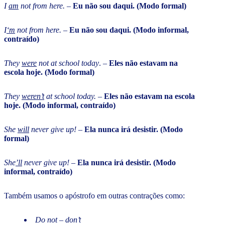
I
am
not from here.
–
Eu não sou daqui. (Modo formal)
I
‘m
not from here.
–
Eu não sou daqui. (Modo informal,
contraído)
They
were
not at school today
. –
Eles não estavam na
escola hoje. (Modo formal)
They
weren’t
at school today.
–
Eles não estavam na escola
hoje. (Modo informal, contraído)
She
will
never give up!
–
Ela nunca irá desistir. (Modo
formal)
She
’ll
never give up!
–
Ela nunca irá desistir. (Modo
informal, contraído)
Também usamos o apóstrofo em outras contrações como:
Do not – don’t