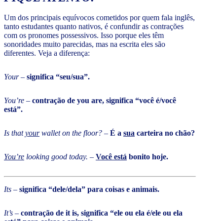
Um dos principais equívocos cometidos por quem fala inglês,
tanto estudantes quanto nativos, é confundir as contrações
com os pronomes possessivos. Isso porque eles têm
sonoridades muito parecidas, mas na escrita eles são
diferentes. Veja a diferença:
Your
–
significa “seu/sua”.
You’re
–
contração de you are, significa “você é/você
está”.
Is that
your
wallet on the floor?
–
É a
sua
carteira no chão?
You’re
looking good today.
–
Você está
bonito hoje.
Its
–
significa “dele/dela” para coisas e animais.
It’s
–
contração de it is, significa “ele ou ela é/ele ou ela