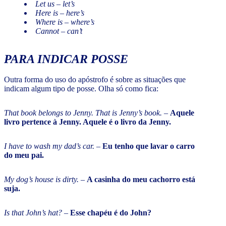
Let us – let’s
Here is – here’s
Where is – where’s
Cannot – can’t
PARA INDICAR POSSE
Outra forma do uso do apóstrofo é sobre as situações que
indicam algum tipo de posse. Olha só como fica:
That book belongs to Jenny. That is Jenny’s book.
–
Aquele
livro pertence à Jenny. Aquele é o livro da Jenny.
I have to wash my dad’s car.
–
Eu tenho que lavar o carro
do meu pai.
My dog’s house is dirty.
–
A casinha do meu cachorro está
suja.
Is that John’s hat?
–
Esse chapéu é do John?