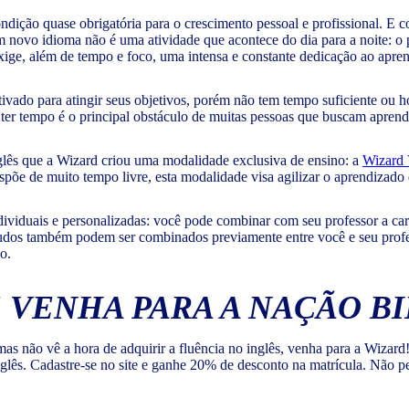
ondição quase obrigatória para o crescimento pessoal e profissional. E c
um novo idioma não é uma atividade que acontece do dia para a noite: 
xige, além de tempo e foco, uma intensa e constante dedicação ao apre
vado para atingir seus objetivos, porém não tem tempo suficiente ou ho
ão ter tempo é o principal obstáculo de muitas pessoas que buscam apre
glês que a Wizard criou uma modalidade exclusiva de ensino: a
Wizard
ispõe de muito tempo livre, esta modalidade visa agilizar o aprendizad
ndividuais e personalizadas: você pode combinar com seu professor a car
studos também podem ser combinados previamente entre você e seu profes
o.
 VENHA PARA A NAÇÃO B
mas não vê a hora de adquirir a fluência no inglês, venha para a Wiza
glês. Cadastre-se no site e ganhe 20% de desconto na matrícula. Não p