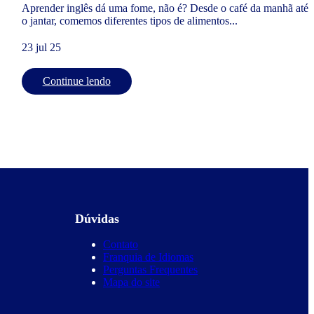
Aprender inglês dá uma fome, não é? Desde o café da manhã até
o jantar, comemos diferentes tipos de alimentos...
23 jul 25
Continue lendo
Dúvidas
Contato
Franquia de Idiomas
Perguntas Frequentes
Mapa do site