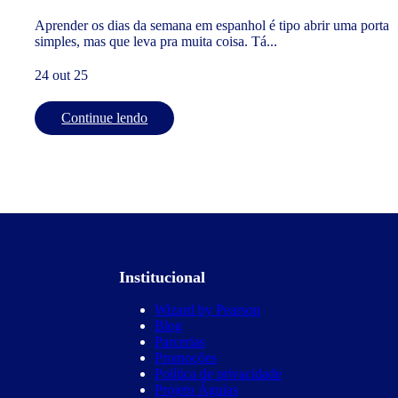
Aprender os dias da semana em espanhol é tipo abrir uma porta
simples, mas que leva pra muita coisa. Tá...
24 out 25
Continue lendo
Institucional
Wizard by Pearson
Blog
Parcerias
Promoções
Política de privacidade
Projeto Águias