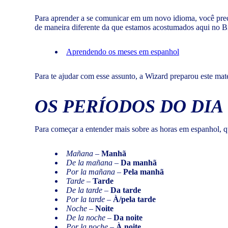
Para aprender a se comunicar em um novo idioma, você preci
de maneira diferente da que estamos acostumados aqui no B
Aprendendo os meses em espanhol
Para te ajudar com esse assunto, a Wizard preparou este ma
OS PERÍODOS DO DIA
Para começar a entender mais sobre as horas em espanhol, qu
Mañana
–
Manhã
De la mañana
–
Da manhã
Por la mañana
–
Pela manhã
Tarde
–
Tarde
De la tarde
–
Da tarde
Por la tarde
–
À/pela tarde
Noche
–
Noite
De la noche
–
Da noite
Por la noche
–
À noite