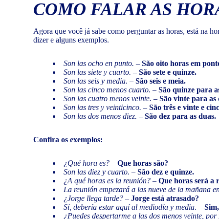
COMO FALAR AS HOR
Agora que você já sabe como perguntar as horas, está na hor
dizer e alguns exemplos.
Son las ocho en punto.
–
São oito horas em pont
Son las siete y cuarto. –
São sete e quinze.
Son las seis y media.
–
São seis e meia.
Son las cinco menos cuarto.
–
São quinze para as
Son las cuatro menos veinte.
–
São vinte para as
Son las tres y veinticinco.
–
São três e vinte e cin
Son las dos menos diez.
–
São dez para as duas.
Confira os exemplos:
¿Qué hora es?
–
Que horas são?
Son las diez y cuarto.
–
São dez e quinze.
¿A qué horas es la reunión?
–
Que horas será a 
La reunión empezará a las nueve de la mañana en
¿Jorge llega tarde?
–
Jorge está atrasado?
Sí, debería estar aquí al mediodía y media
. –
Sim, 
¿Puedes despertarme a las dos menos veinte, por