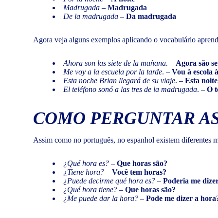
Madrugada
–
Madrugada
De la madrugada
–
Da madrugada
Agora veja alguns exemplos aplicando o vocabulário aprend
Ahora son las siete de la mañana.
–
Agora são se
Me voy a la escuela por la tarde
. –
Vou à escola à
Esta noche Brian llegará de su viaje
. –
Esta noit
El teléfono sonó a las tres de la madrugada
. –
O t
COMO PERGUNTAR AS
Assim como no português, no espanhol existem diferentes mo
¿Qué hora es?
–
Que horas são?
¿Tiene hora?
–
Você tem horas?
¿Puede decirme qué hora es?
–
Poderia me dize
¿Qué hora tiene?
–
Que horas são?
¿Me puede dar la hora?
–
Pode me dizer a hora