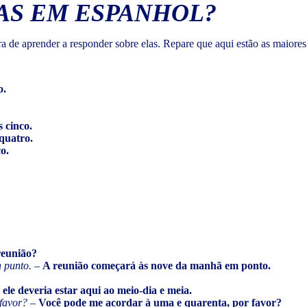
AS EM ESPANHOL?
a de aprender a responder sobre elas. Repare que aqui estão as maiore
o.
 cinco.
 quatro.
co.
reunião?
 punto.
–
A reunião começará às nove da manhã em ponto.
ele deveria estar aqui ao meio-dia e meia.
 favor?
–
Você pode me acordar à uma e quarenta, por favor?