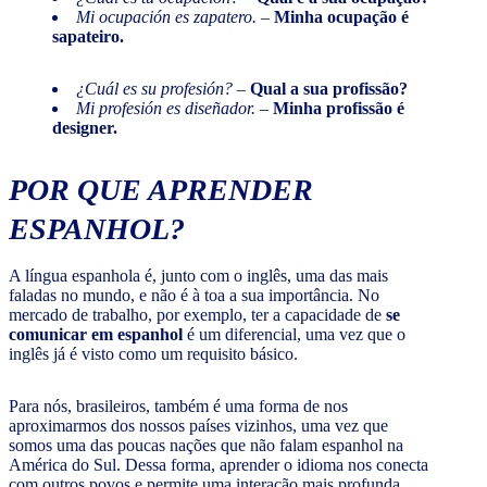
Mi ocupación es zapatero.
–
Minha ocupação é
sapateiro.
¿Cuál es su profesión?
–
Qual a sua profissão?
Mi profesión es diseñador.
–
Minha profissão é
designer.
POR QUE APRENDER
ESPANHOL?
A língua espanhola é, junto com o inglês, uma das mais
faladas no mundo, e não é à toa a sua importância. No
mercado de trabalho, por exemplo, ter a capacidade de
se
comunicar em espanhol
é um diferencial, uma vez que o
inglês já é visto como um requisito básico.
Para nós, brasileiros, também é uma forma de nos
aproximarmos dos nossos países vizinhos, uma vez que
somos uma das poucas nações que não falam espanhol na
América do Sul. Dessa forma, aprender o idioma nos conecta
com outros povos e permite uma interação mais profunda.