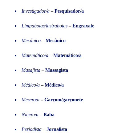
Investigador/a
–
Pesquisador/a
Limpabotas/lustrabotas
–
Engraxate
Mecánico
–
Mecânico
Matemático/a
–
Matemático/a
Masajista
–
Massagista
Médico/a
–
Médico/a
Mesero/a
–
Garçom/garçonete
Niñero/a
–
Babá
Periodista
–
Jornalista