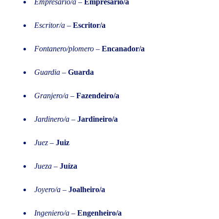
Empresario/a
–
Empresário/a
Escritor/a
–
Escritor/a
Fontanero/plomero
–
Encanador/a
Guardia
–
Guarda
Granjero/a
–
Fazendeiro/a
Jardinero/a
–
Jardineiro/a
Juez
–
Juiz
Jueza
–
Juíza
Joyero/a
–
Joalheiro/a
Ingeniero/a
–
Engenheiro/a