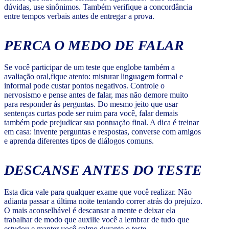
dúvidas, use sinônimos. Também verifique a concordância
entre tempos verbais antes de entregar a prova.
PERCA O MEDO DE FALAR
Se você participar de um teste que englobe também a
avaliação oral,fique atento: misturar linguagem formal e
informal pode custar pontos negativos. Controle o
nervosismo e pense antes de falar, mas não demore muito
para responder às perguntas. Do mesmo jeito que usar
sentenças curtas pode ser ruim para você, falar demais
também pode prejudicar sua pontuação final. A dica é treinar
em casa: invente perguntas e respostas, converse com amigos
e aprenda diferentes tipos de diálogos comuns.
DESCANSE ANTES DO TESTE
Esta dica vale para qualquer exame que você realizar. Não
adianta passar a última noite tentando correr atrás do prejuízo.
O mais aconselhável é descansar a mente e deixar ela
trabalhar de modo que auxilie você a lembrar de tudo que
estudou e manter você calmo durante o teste.