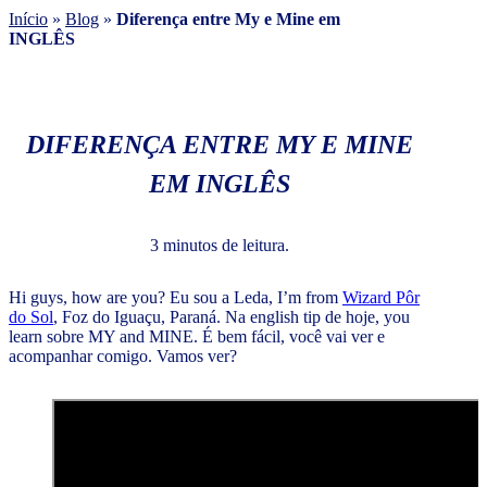
Início
»
Blog
»
Diferença entre My e Mine em
INGLÊS
DIFERENÇA ENTRE MY E MINE
EM INGLÊS
3 minutos de leitura.
Hi guys, how are you? Eu sou a Leda, I’m from
Wizard Pôr
do Sol
, Foz do Iguaçu, Paraná. Na english tip de hoje, you
learn sobre MY and MINE. É bem fácil, você vai ver e
acompanhar comigo. Vamos ver?