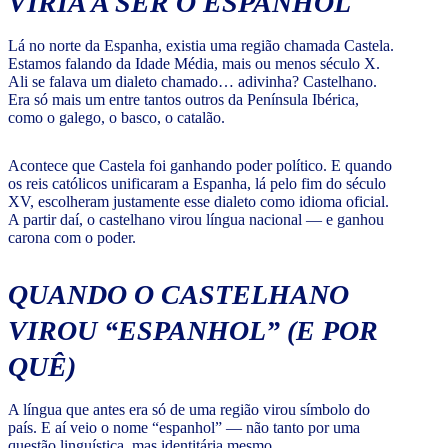
VIRIA A SER O ESPANHOL
Lá no norte da Espanha, existia uma região chamada Castela.
Estamos falando da Idade Média, mais ou menos século X.
Ali se falava um dialeto chamado… adivinha? Castelhano.
Era só mais um entre tantos outros da Península Ibérica,
como o galego, o basco, o catalão.
Acontece que Castela foi ganhando poder político. E quando
os reis católicos unificaram a Espanha, lá pelo fim do século
XV, escolheram justamente esse dialeto como idioma oficial.
A partir daí, o castelhano virou língua nacional — e ganhou
carona com o poder.
QUANDO O CASTELHANO
VIROU “ESPANHOL” (E POR
QUÊ)
A língua que antes era só de uma região virou símbolo do
país. E aí veio o nome “espanhol” — não tanto por uma
questão linguística, mas identitária mesmo.