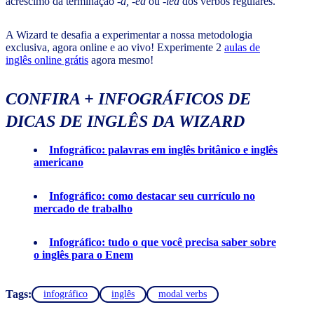
acréscimo da terminação
-d, -ed
ou
-ied
dos verbos regulares.
A Wizard te desafia a experimentar a nossa metodologia
exclusiva, agora online e ao vivo! Experimente 2
aulas de
inglês online grátis
agora mesmo!
CONFIRA + INFOGRÁFICOS DE
DICAS DE INGLÊS DA WIZARD
Infográfico: palavras em inglês britânico e inglês
americano
Infográfico: como destacar seu currículo no
mercado de trabalho
Infográfico: tudo o que você precisa saber sobre
o inglês para o Enem
Tags:
infográfico
inglês
modal verbs