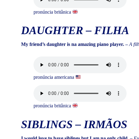
pronúncia britânica
DAUGHTER
–
FILHA
My friend’s daughter is na amazing piano player. –
A fi
pronúncia americana
pronúncia britânica
SIBLINGS
–
IRMÃOS
I would love to have siblings but I am na only child. –
Eu