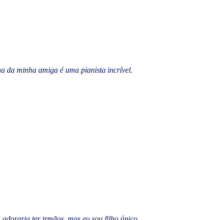
lha da minha amiga é uma pianista incrível.
 adoraria ter irmãos, mas eu sou filho único.