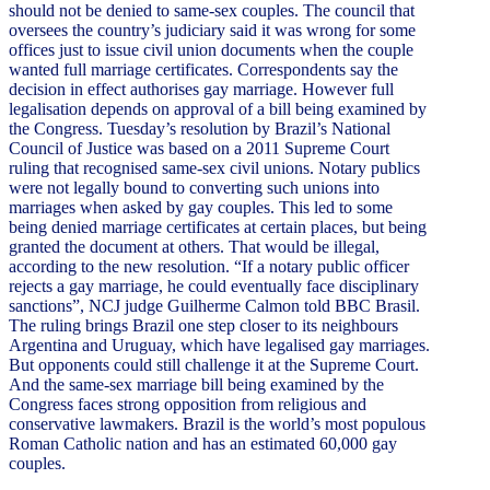
should not be denied to same-sex couples. The council that
oversees the country’s judiciary said it was wrong for some
offices just to issue civil union documents when the couple
wanted full marriage certificates. Correspondents say the
decision in effect authorises gay marriage. However full
legalisation depends on approval of a bill being examined by
the Congress. Tuesday’s resolution by Brazil’s National
Council of Justice was based on a 2011 Supreme Court
ruling that recognised same-sex civil unions. Notary publics
were not legally bound to converting such unions into
marriages when asked by gay couples. This led to some
being denied marriage certificates at certain places, but being
granted the document at others. That would be illegal,
according to the new resolution. “If a notary public officer
rejects a gay marriage, he could eventually face disciplinary
sanctions”, NCJ judge Guilherme Calmon told BBC Brasil.
The ruling brings Brazil one step closer to its neighbours
Argentina and Uruguay, which have legalised gay marriages.
But opponents could still challenge it at the Supreme Court.
And the same-sex marriage bill being examined by the
Congress faces strong opposition from religious and
conservative lawmakers. Brazil is the world’s most populous
Roman Catholic nation and has an estimated 60,000 gay
couples.