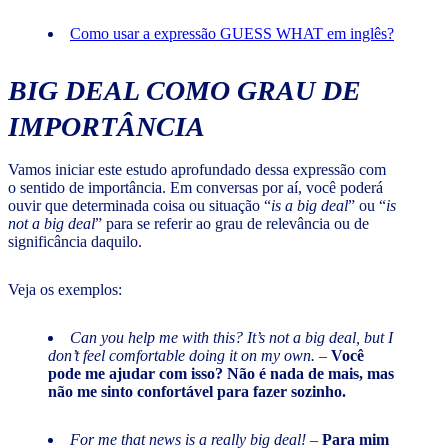
Como usar a expressão GUESS WHAT em inglês?
BIG DEAL
COMO GRAU DE
IMPORTÂNCIA
Vamos iniciar este estudo aprofundado dessa expressão com
o sentido de importância. Em conversas por aí, você poderá
ouvir que determinada coisa ou situação “
is a big deal
” ou “
is
not a big deal
” para se referir ao grau de relevância ou de
significância daquilo.
Veja os exemplos:
Can you help me with this? It’s not a big deal, but I
don’t feel comfortable doing it on my own.
–
Você
pode me ajudar com isso? Não é nada de mais, mas
não me sinto confortável para fazer sozinho.
For me that news is a really big deal!
–
Para mim