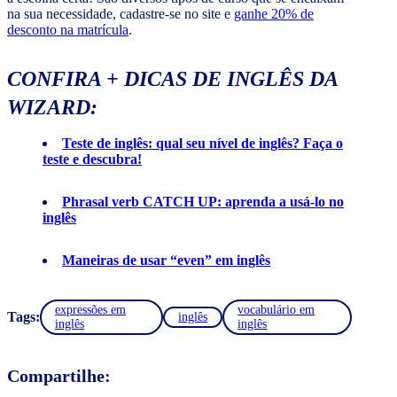
na sua necessidade, cadastre-se no site e
ganhe 20% de
desconto na matrícula
.
CONFIRA + DICAS DE INGLÊS DA
WIZARD:
Teste de inglês: qual seu nível de inglês? Faça o
teste e descubra!
Phrasal verb CATCH UP: aprenda a usá-lo no
inglês
Maneiras de usar “even” em inglês
expressões em
vocabulário em
Tags:
inglês
inglês
inglês
Compartilhe: