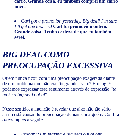
carro. Grande coisa, eu também comprei um carro
novo.
Carl got a promotion yesterday. Big deal! I’m sure
I’ll get one too. –
O Carl foi promovido ontem.
Grande coisa! Tenho certeza de que eu também
serei.
BIG DEAL
COMO
PREOCUPAÇÃO EXCESSIVA
Quem nunca ficou com uma preocupação exagerada diante
de um problema que não era tão grande assim? Em inglês,
podemos expressar esse sentimento através da expressão “
to
make a big deal out of
“.
Nesse sentido, a intenção é revelar que algo não tão sério
assim está causando preocupação demais em alguém. Confira
os exemplos a seguir:
Probably I’m making a big deal out of our