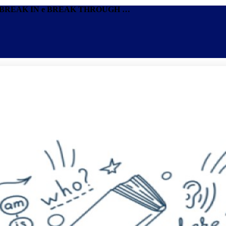
Aprenda a usar os phrasal verbs BREAK DOWN, BREAK UP, BREAK IN e BREAK THROUGH em inglês - Idiomas - Blog
Promoções
Escolas
Di