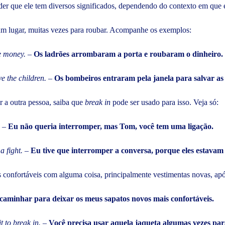
nder que ele tem diversos significados, dependendo do contexto em qu
gum lugar, muitas vezes para roubar. Acompanhe os exemplos:
he money.
–
Os ladrões arrombaram a porta e roubaram o dinheiro.
ve the children.
–
Os bombeiros entraram pela janela para salvar as 
 a outra pessoa, saiba que
break in
pode ser usado para isso. Veja só:
–
Eu não queria interromper, mas Tom, você tem uma ligação.
a fight. –
Eu tive que interromper a conversa, porque eles estava
os confortáveis com alguma coisa, principalmente vestimentas novas, 
caminhar para deixar os meus sapatos novos mais confortáveis.
t to break in.
–
Você precisa usar aquela jaqueta algumas vezes para