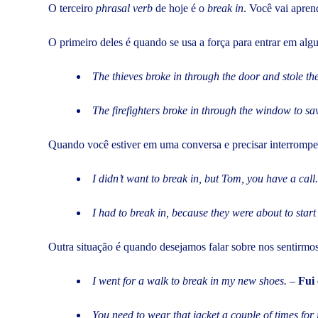
O terceiro
phrasal verb
de hoje é o
break in
. Você vai apre
O primeiro deles é quando se usa a força para entrar em al
The thieves broke in through the door and stole t
The firefighters broke in through the window to sa
Quando você estiver em uma conversa e precisar interromper
I didn’t want to break in, but Tom, you have a call.
I had to break in, because they were about to start 
Outra situação é quando desejamos falar sobre nos sentirm
I went for a walk to break in my new shoes.
–
Fui 
You need to wear that jacket a couple of times for i