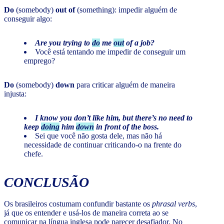
Do
(somebody)
out of
(something): impedir alguém de
conseguir algo:
Are you trying to
do
me
out
of a job?
Você está tentando me impedir de conseguir um
emprego?
Do
(somebody)
down
para criticar alguém de maneira
injusta:
I know you don’t like him, but there’s no need to
keep
doing
him
down
in front of the boss.
Sei que você não gosta dele, mas não há
necessidade de continuar criticando-o na frente do
chefe.
CONCLUSÃO
Os brasileiros costumam confundir bastante os
phrasal verbs
,
já que os entender e usá-los de maneira correta ao se
comunicar na língua inglesa pode parecer desafiador. No