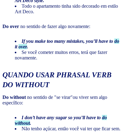
Art Deco style.
Todo o apartamento tinha sido decorado em estilo
Art Deco.
Do over
no sentido de fazer algo novamente:
If you make too many mistakes, you’ll have to
do
it
over
.
Se você cometer muitos erros, terá que fazer
novamente.
QUANDO USAR PHRASAL VERB
DO WITHOUT
Do without
no sentido de "se virar"ou viver sem algo
específico:
I don’t have any sugar so you’ll have to
do
without
.
Não tenho açúcar, então você vai ter que ficar sem.