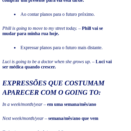
comprar um presente para ela esta tarde.
Ao contar planos para o futuro próximo.
Phill is going to move to my street today.
–
Phill vai se
mudar para minha rua hoje.
Expressar planos para o futuro mais distante.
Luci is going to be a doctor when she grows up.
–
Luci vai
ser médica quando crescer.
EXPRESSÕES QUE COSTUMAM
APARECER COM O
GOING TO
:
In a week/month/year
–
em uma semana/mês/ano
Next week/month/year
–
semana/mês/ano que vem