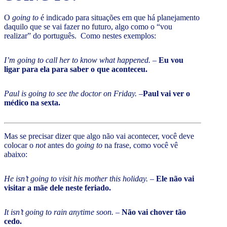
O
going to
é indicado para situações em que há planejamento
daquilo que se vai fazer no futuro, algo como o “vou
realizar” do português. Como nestes exemplos:
I’m going to call her to know what happened.
–
Eu vou
ligar para ela para saber o que aconteceu.
Paul is going to see the doctor on Friday. –
Paul vai ver o
médico na sexta.
Mas se precisar dizer que algo não vai acontecer, você deve
colocar o
not
antes do
going to
na frase, como você vê
abaixo:
He isn’t going to visit his mother this holiday.
–
Ele não vai
visitar a mãe dele neste feriado.
It isn’t going to rain anytime soon.
–
Não vai chover tão
cedo.