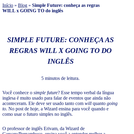
Início
»
Blog
»
Simple Future: conheça as regras
WILL x GOING TO do inglês
SIMPLE FUTURE: CONHEÇA AS
REGRAS WILL X GOING TO DO
INGLÊS
5 minutos de leitura.
Você conhece o
simple future
? Esse tempo verbal da língua
inglesa é muito usado para falar de eventos que ainda não
aconteceram. Ele deve ser usado tanto com
will
quanto
going
to
. No post de hoje, a Wizard ensina para você quando e
como usar o futuro simples no inglês.
O professor de inglês Erivam, da Wizard de
Caruaru/Pernambuco, ensina você a entender melhor a