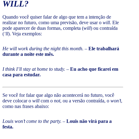
WILL
?
Quando você quiser falar de algo que tem a intenção de
realizar no futuro, como uma previsão, deve usar o
will
. Ele
pode aparecer de duas formas, completa (
will
) ou contraída
(
‘ll
). Veja exemplos:
He will work during the night this month.
–
Ele trabalhará
durante a noite este mês.
I think I’ll stay at home to study.
–
Eu acho que ficarei em
casa para estudar.
Se você for falar que algo não acontecerá no futuro, você
deve colocar o
will
com o
not
, ou a versão contraída, o
won’t
,
como nas frases abaixo:
Louis won’t come to the party.
–
Louis não virá para a
festa.