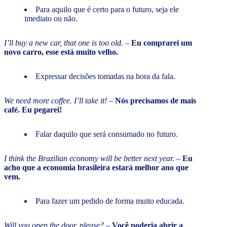
Para aquilo que é certo para o futuro, seja ele
imediato ou não.
I’ll buy a new car, that one is too old.
–
Eu comprarei um
novo carro, esse está muito velho.
Expressar decisões tomadas na hora da fala.
We need more coffee. I’ll take it!
–
Nós precisamos de mais
café. Eu pegarei!
Falar daquilo que será consumado no futuro.
I think the Brazilian economy will be better next year.
–
Eu
acho que a economia brasileira estará melhor ano que
vem.
Para fazer um pedido de forma muito educada.
Will you open the door, please?
–
Você poderia abrir a