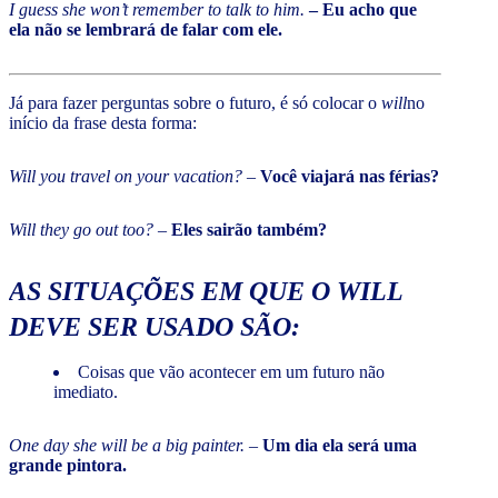
I guess she won’t remember to talk to him.
– Eu acho que
ela não se lembrará de falar com ele.
Já para fazer perguntas sobre o futuro, é só colocar o
will
no
início da frase desta forma:
Will you travel on your vacation?
–
Você viajará nas férias?
Will they go out too?
–
Eles sairão também?
AS SITUAÇÕES EM QUE O
WILL
DEVE SER USADO SÃO:
Coisas que vão acontecer em um futuro não
imediato.
One day she will be a big painter.
–
Um dia ela será uma
grande pintora.