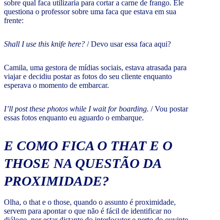
sobre qual faca utilizaria para cortar a carne de frango. Ele
questiona o professor sobre uma faca que estava em sua
frente:
Shall I use this knife here?
/ Devo usar essa faca aqui?
Camila, uma gestora de mídias sociais, estava atrasada para
viajar e decidiu postar as fotos do seu cliente enquanto
esperava o momento de embarcar.
I’ll post these photos while I wait for boarding.
/ Vou postar
essas fotos enquanto eu aguardo o embarque.
E COMO FICA O THAT E O
THOSE NA QUESTÃO DA
PROXIMIDADE?
Olha, o that e o those, quando o assunto é proximidade,
servem para apontar o que não é fácil de identificar no
diálogo, por estar distante do interlocutor e perto do ouvinte.