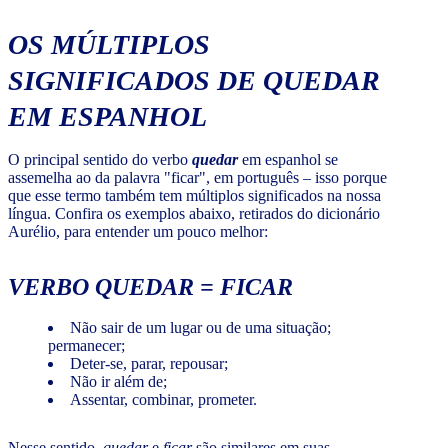
OS MÚLTIPLOS
SIGNIFICADOS DE QUEDAR
EM ESPANHOL
O principal sentido do verbo
quedar
em espanhol se
assemelha ao da palavra "ficar", em português – isso porque
que esse termo também tem múltiplos significados na nossa
língua. Confira os exemplos abaixo, retirados do dicionário
Aurélio, para entender um pouco melhor:
VERBO QUEDAR = FICAR
Não sair de um lugar ou de uma situação;
permanecer;
Deter-se, parar, repousar;
Não ir além de;
Assentar, combinar, prometer.
Nesse sentido,
quedar
e
ficar
são similares em suas