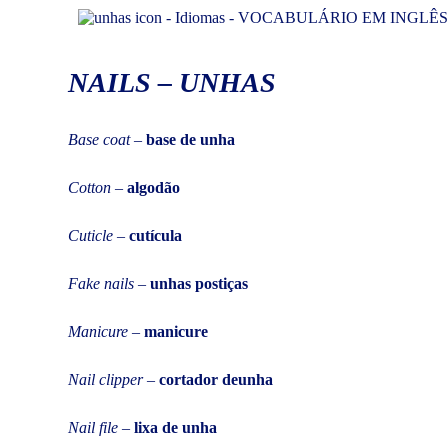
NAILS – UNHAS
Base coat
–
base de unha
Cotton
–
algodão
Cuticle
–
cutícula
Fake nails
–
unhas postiças
Manicure
–
manicure
Nail clipper
–
cortador de
unha
Nail file
–
lixa de unha