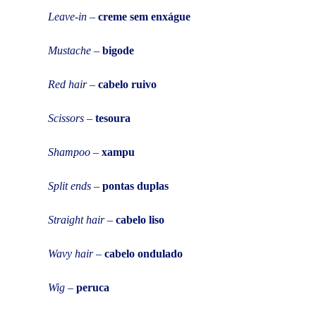
Leave-in
–
creme sem enxágue
Mustache
–
bigode
Red hair
–
cabelo ruivo
Scissors
–
tesoura
Shampoo
–
xampu
Split ends
–
pontas duplas
Straight hair
–
cabelo liso
Wavy hair
–
cabelo ondulado
Wig
–
peruca