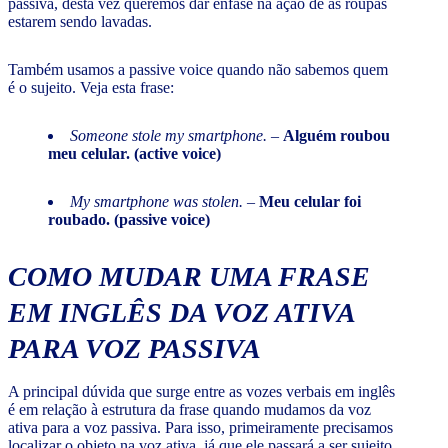
passiva, desta vez queremos dar ênfase na ação de as roupas
estarem sendo lavadas.
Também usamos a passive voice quando não sabemos quem
é o sujeito. Veja esta frase:
Someone stole my smartphone.
–
Alguém roubou
meu celular. (active voice)
My smartphone was stolen.
–
Meu celular foi
roubado. (passive voice)
COMO MUDAR UMA FRASE
EM INGLÊS DA VOZ ATIVA
PARA VOZ PASSIVA
A principal dúvida que surge entre as vozes verbais em inglês
é em relação à estrutura da frase quando mudamos da voz
ativa para a voz passiva. Para isso, primeiramente precisamos
localizar o objeto na voz ativa, já que ele passará a ser sujeito