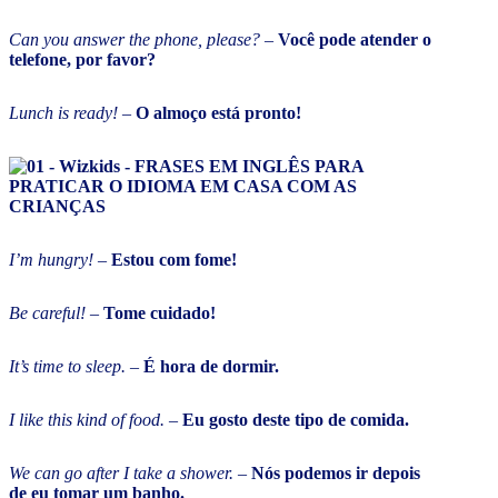
Can you answer the phone, please?
–
Você pode atender o
telefone, por favor?
Lunch is ready!
–
O almoço está pronto!
I’m hungry!
–
Estou com fome!
Be careful!
–
Tome cuidado!
It’s time to sleep.
–
É hora de dormir.
I like this kind of food.
–
Eu gosto deste tipo de comida.
We can go after I take a shower.
–
Nós podemos ir depois
de eu tomar um banho.