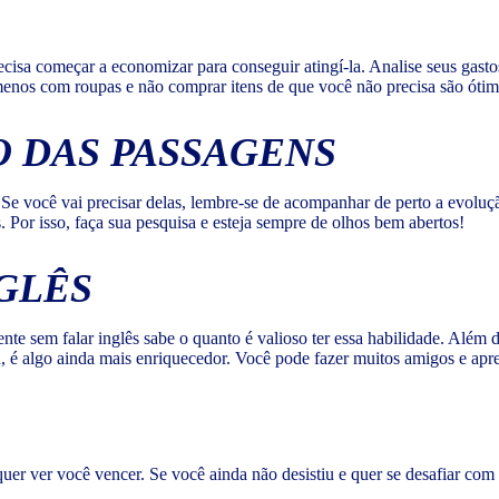
cisa começar a economizar para conseguir atingí-la. Analise seus gastos
menos com roupas e não comprar itens de que você não precisa são ótima
 DAS PASSAGENS
e você vai precisar delas, lembre-se de acompanhar de perto a evolução
Por isso, faça sua pesquisa e esteja sempre de olhos bem abertos!
GLÊS
te sem falar inglês sabe o quanto é valioso ter essa habilidade. Além di
 é algo ainda mais enriquecedor. Você pode fazer muitos amigos e apren
r ver você vencer. Se você ainda não desistiu e quer se desafiar co