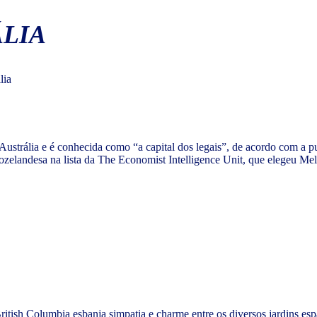
LIA
Austrália e é conhecida como “a capital dos legais”, de acordo com a p
zelandesa na lista da The Economist Intelligence Unit, que elegeu Me
ritish Columbia esbanja simpatia e charme entre os diversos jardins esp