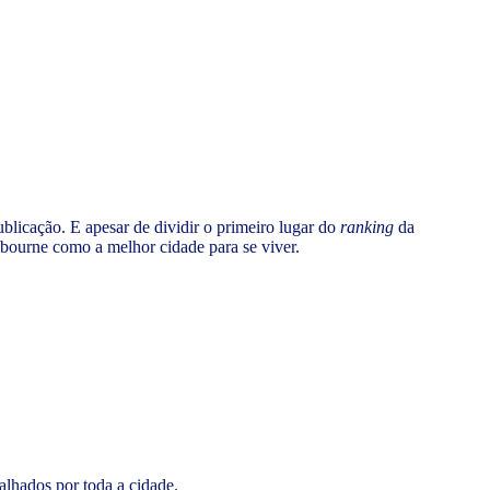
ublicação. E apesar de dividir o primeiro lugar do
ranking
da
lbourne como a melhor cidade para se viver.
alhados por toda a cidade.