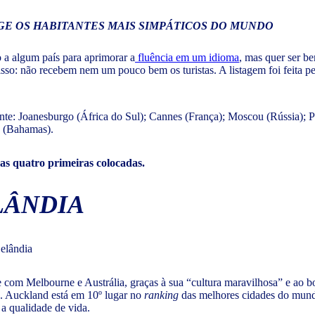
GE OS HABITANTES MAIS SIMPÁTICOS DO MUNDO
 a algum país para aprimorar a
fluência em um idioma
, mas quer ser be
sso: não recebem nem um pouco bem os turistas. A listagem foi feita pe
nte: Joanesburgo (África do Sul); Cannes (França); Moscou (Rússia); P
u (Bahamas).
das quatro primeiras colocadas.
LÂNDIA
te com Melbourne e Austrália, graças à sua “cultura maravilhosa” e a
). Auckland está em 10º lugar no
ranking
das melhores cidades do mund
 a qualidade de vida.