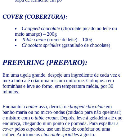
COVER
(COBERTURA):
Chopped chocolate
(chocolate picado ao leite ou
meio amargo) – 200g
Table cream
(creme de leite) – 100g
Chocolate sprinkles
(granulado de chocolate)
PREPARING
(PREPARO):
Em uma tigela grande, despeje um ingrediente de cada vez e
mexa tudo até criar uma mistura uniforme. Coloque-a em
forminhas e leve ao forno, em temperatura média, por 30
minutos.
Enquanto a
batter
assa, derreta o
chopped chocolate
em
banho-maria ou no micro-ondas (cuidado para não queimar!)
e misture com o
table cream
. Depois, leve à geladeira até que
endureça, chegando num ponto de pomada. Para espalhar a
cover
pelos
cupcakes
, use um bico de confeitar ou uma
colher. Adicione os
chocolate sprinkles
a gosto.