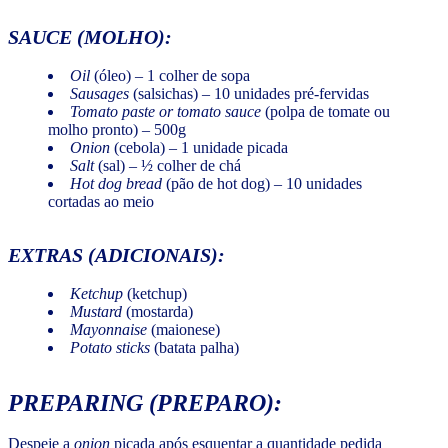
SAUCE
(MOLHO):
Oil
(óleo) – 1 colher de sopa
Sausages
(salsichas) – 10 unidades pré-fervidas
Tomato paste or tomato sauce
(polpa de tomate ou
molho pronto) – 500g
Onion
(cebola) – 1 unidade picada
Salt
(sal) – ½ colher de chá
Hot dog bread
(pão de hot dog) – 10 unidades
cortadas ao meio
EXTRAS (ADICIONAIS):
Ketchup
(ketchup)
Mustard
(mostarda)
Mayonnaise
(maionese)
Potato sticks
(batata palha)
PREPARING
(PREPARO):
Despeje a
onion
picada após esquentar a quantidade pedida