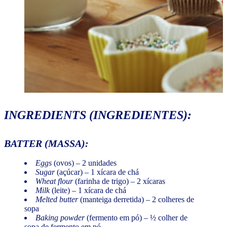
INGREDIENTS
(INGREDIENTES):
BATTER
(MASSA):
Eggs
(ovos) – 2 unidades
Sugar
(açúcar) – 1 xícara de chá
Wheat flour
(farinha de trigo) – 2 xícaras
Milk
(leite) – 1 xícara de chá
Melted butter
(manteiga derretida) – 2 colheres de
sopa
Baking powder
(fermento em pó) – ½ colher de
sopa de fermento em pó