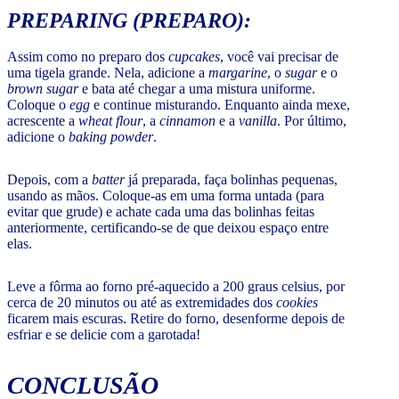
PREPARING
(PREPARO):
Assim como no preparo dos
cupcakes
, você vai precisar de
uma tigela grande. Nela, adicione a
margarine
, o
sugar
e o
brown sugar
e bata até chegar a uma mistura uniforme.
Coloque o
egg
e continue misturando. Enquanto ainda mexe,
acrescente a
wheat flour
, a
cinnamon
e a
vanilla
. Por último,
adicione o
baking powder
.
Depois, com a
batter
já preparada, faça bolinhas pequenas,
usando as mãos. Coloque-as em uma forma untada (para
evitar que grude) e achate cada uma das bolinhas feitas
anteriormente, certificando-se de que deixou espaço entre
elas.
Leve a fôrma ao forno pré-aquecido a 200 graus celsius, por
cerca de 20 minutos ou até as extremidades dos
cookies
ficarem mais escuras. Retire do forno, desenforme depois de
esfriar e se delicie com a garotada!
CONCLUSÃO