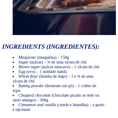
INGREDIENTS
(INGREDIENTES):
Margarine
(margarina) – 150g
Sugar
(açúcar) – ¾ de uma xícara de chá
Brown sugar
(açúcar mascavo) – 1 xícara de chá
Egg
(ovo) – 1 unidade batida
Wheat flour
(farinha de trigo) – 1 e ¾ de uma
xícara de chá
Baking powder
(fermento em pó) – 1 colher de
sopa
Chopped chocolate
(chocolate picado ao leite ou
meio amargo) – 300g
Cinnamon and vanilla
(canela e baunilha) – a gosto
e opcional