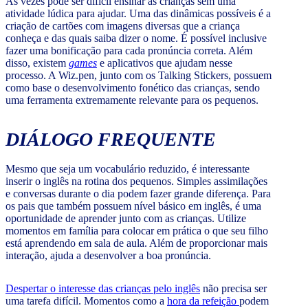
Às vezes pode ser difícil ensinar as crianças sem uma
atividade lúdica para ajudar. Uma das dinâmicas possíveis é a
criação de cartões com imagens diversas que a criança
conheça e das quais saiba dizer o nome. É possível inclusive
fazer uma bonificação para cada pronúncia correta. Além
disso, existem
games
e aplicativos que ajudam nesse
processo. A Wiz.pen, junto com os Talking Stickers, possuem
como base o desenvolvimento fonético das crianças, sendo
uma ferramenta extremamente relevante para os pequenos.
DIÁLOGO FREQUENTE
Mesmo que seja um vocabulário reduzido, é interessante
inserir o inglês na rotina dos pequenos. Simples assimilações
e conversas durante o dia podem fazer grande diferença. Para
os pais que também possuem nível básico em inglês, é uma
oportunidade de aprender junto com as crianças. Utilize
momentos em família para colocar em prática o que seu filho
está aprendendo em sala de aula. Além de proporcionar mais
interação, ajuda a desenvolver a boa pronúncia.
Despertar o interesse das crianças pelo inglês
não precisa ser
uma tarefa difícil. Momentos como a
hora da refeição
podem