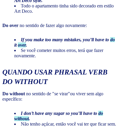
Art Deco style.
Todo o apartamento tinha sido decorado em estilo
Art Deco.
Do over
no sentido de fazer algo novamente:
If you make too many mistakes, you’ll have to
do
it
over
.
Se você cometer muitos erros, terá que fazer
novamente.
QUANDO USAR PHRASAL VERB
DO WITHOUT
Do without
no sentido de "se virar"ou viver sem algo
específico:
I don’t have any sugar so you’ll have to
do
without
.
Não tenho açúcar, então você vai ter que ficar sem.