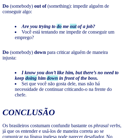
Do
(somebody)
out of
(something): impedir alguém de
conseguir algo:
Are you trying to
do
me
out
of a job?
Você está tentando me impedir de conseguir um
emprego?
Do
(somebody)
down
para criticar alguém de maneira
injusta:
I know you don’t like him, but there’s no need to
keep
doing
him
down
in front of the boss.
Sei que você não gosta dele, mas não há
necessidade de continuar criticando-o na frente do
chefe.
CONCLUSÃO
Os brasileiros costumam confundir bastante os
phrasal verbs
,
já que os entender e usá-los de maneira correta ao se
comunicar na língua inglesa pode parecer desafiador. No