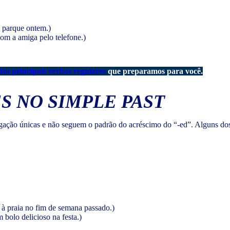
o parque ontem.)
com a amiga pelo telefone.)
 dos principais verbos regulares
que preparamos para você.
S NO SIMPLE PAST
ugação únicas e não seguem o padrão do acréscimo do “-ed”. Alguns dos
 à praia no fim de semana passado.)
 bolo delicioso na festa.)