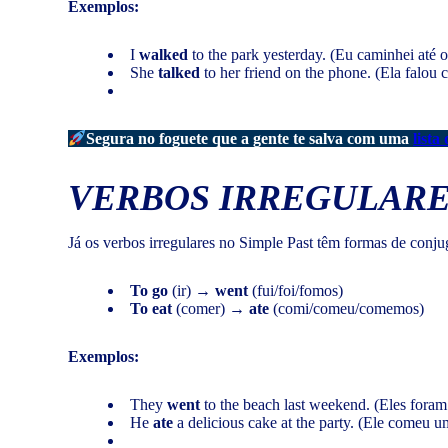
Exemplos:
I
walked
to the park yesterday. (Eu caminhei até 
She
talked
to her friend on the phone. (Ela falou 
Segura no foguete que a gente te salva com uma
lista
VERBOS IRREGULARE
Já os verbos irregulares no Simple Past têm formas de conj
To go
(ir) →
went
(fui/foi/fomos)
To eat
(comer) →
ate
(comi/comeu/comemos)
Exemplos:
They
went
to the beach last weekend. (Eles foram
He
ate
a delicious cake at the party. (Ele comeu um