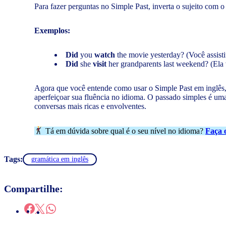
Para fazer perguntas no Simple Past, inverta o sujeito com o a
Exemplos:
Did
you
watch
the movie yesterday? (Você assist
Did
she
visit
her grandparents last weekend? (Ela 
Agora que você entende como usar o Simple Past em inglês, t
aperfeiçoar sua fluência no idioma. O passado simples é um
conversas mais ricas e envolventes.
Tá em dúvida sobre qual é o seu nível no idioma?
Faça o
Tags:
gramática em inglês
Compartilhe: