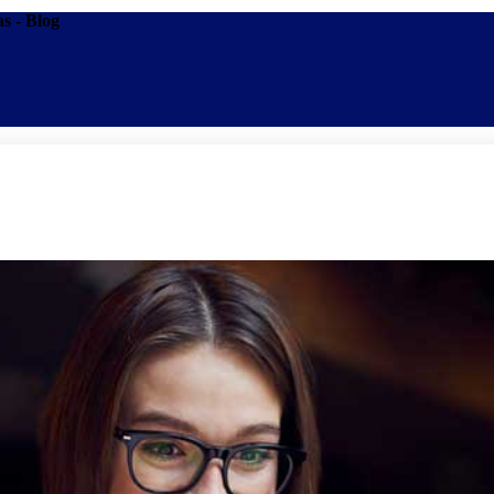
s - Blog
Promoções
Escolas
Di