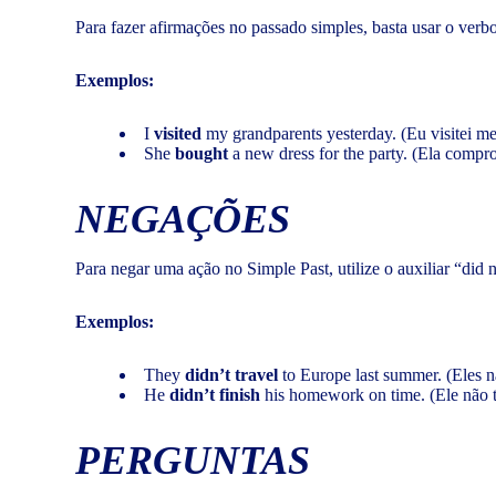
Para fazer afirmações no passado simples, basta usar o verbo 
Exemplos:
I
visited
my grandparents yesterday. (Eu visitei m
She
bought
a new dress for the party. (Ela compro
NEGAÇÕES
Para negar uma ação no Simple Past, utilize o auxiliar “did n
Exemplos:
They
didn’t travel
to Europe last summer. (Eles n
He
didn’t finish
his homework on time. (Ele não t
PERGUNTAS