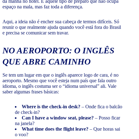
da manhã no hotel. É aquele tipo de preparo que não ocupa
espaço na mala, mas faz toda a diferença.
Aqui, a ideia não é encher sua cabeça de termos difíceis. Só
reunir o que realmente ajuda quando você está fora do Brasil
e precisa se comunicar sem travar.
NO AEROPORTO: O INGLÊS
QUE ABRE CAMINHO
Se tem um lugar em que o inglês aparece logo de cara, é no
aeroporto. Mesmo que você esteja num país que fala outro
idioma, o inglês costuma ser o “idioma universal” ali. Vale
saber algumas frases básicas:
Where is the check-in desk?
– Onde fica o balcão
de check-in?
Can I have a window seat, please?
– Posso ficar
na janela?
What time does the flight leave?
– Que horas sai
o voo?