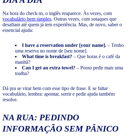
Na hora do check-in, o inglês reaparece. Às vezes, com
vocabulário bem simples
. Outras vezes, com sotaques que
desafiam até quem já tem experiência. Mas, de novo, saber o
essencial ajuda:
I have a reservation under [your name].
– Tenho
uma reserva no nome de [seu nome].
What time is breakfast?
– Que horas é o café da
manhã?
Can I get an extra towel?
– Posso pedir mais uma
toalha?
Dá pra se virar bem com esse tipo de frase. E se faltar
vocabulário, lembra: apontar, sorrir e pedir ajuda também
resolve.
NA RUA: PEDINDO
INFORMAÇÃO SEM PÂNICO