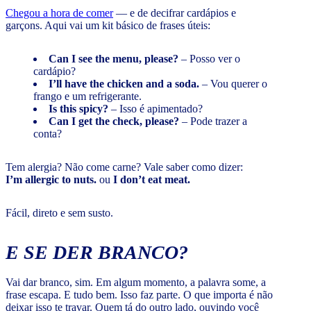
Chegou a hora de comer
— e de decifrar cardápios e
garçons. Aqui vai um kit básico de frases úteis:
Can I see the menu, please?
– Posso ver o
cardápio?
I’ll have the chicken and a soda.
– Vou querer o
frango e um refrigerante.
Is this spicy?
– Isso é apimentado?
Can I get the check, please?
– Pode trazer a
conta?
Tem alergia? Não come carne? Vale saber como dizer:
I’m allergic to nuts.
ou
I don’t eat meat.
Fácil, direto e sem susto.
E SE DER BRANCO?
Vai dar branco, sim. Em algum momento, a palavra some, a
frase escapa. E tudo bem. Isso faz parte. O que importa é não
deixar isso te travar. Quem tá do outro lado, ouvindo você