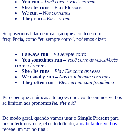
You run –
Você corre / Vocês correm
She / he runs
– Ela / Ele corre
We run –
Nós corremos
They run –
Eles correm
Se quisermos falar de uma ação que acontece com
frequência, como “eu sempre corro”, podemos dizer:
I always run –
Eu sempre corro
You sometimes run –
Você corre às vezes/Vocês
correm às vezes
She / he runs –
Ela / Ele corre às vezes
We usually run –
Nós usualmente corremos
They often run –
Eles correm com frequência
Percebeu que as únicas alterações que acontecem nos verbos
se limitam aos pronomes
he, she e it
?
De modo geral, quando vamos usar o
Simple Present
para
nos referirmos a ele, ela e indefinido, a
maioria dos verbos
recebe um “s” no final: