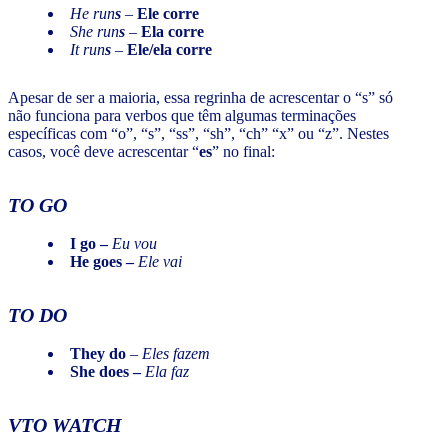
He run
s
–
Ele corre
She run
s
–
Ela corre
It run
s
–
Ele/ela corre
Apesar de ser a maioria, essa regrinha de acrescentar o “s” só
não funciona para verbos que têm algumas terminações
específicas com “o”, “s”, “ss”, “sh”, “ch” “x” ou “z”. Nestes
casos, você deve acrescentar “
es
” no final:
TO GO
I go –
Eu vou
He goes –
Ele vai
TO DO
They do
–
Eles fazem
She does –
Ela faz
VTO WATCH