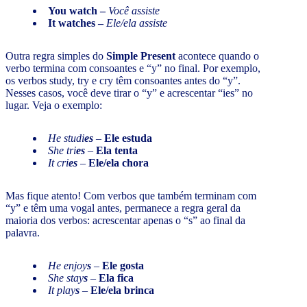
You watch –
Você assiste
It watches –
Ele/ela assiste
Outra regra simples do
Simple Present
acontece quando o
verbo termina com consoantes e “y” no final. Por exemplo,
os verbos study, try e cry têm consoantes antes do “y”.
Nesses casos, você deve tirar o “y” e acrescentar “ies” no
lugar. Veja o exemplo:
He studi
es
–
Ele estuda
She tri
es
–
Ela tenta
It cri
es
–
Ele/ela chora
Mas fique atento! Com verbos que também terminam com
“y” e têm uma vogal antes, permanece a regra geral da
maioria dos verbos: acrescentar apenas o “s” ao final da
palavra.
He enjoy
s
–
Ele gosta
She stay
s
–
Ela fica
It play
s
–
Ele/ela brinca