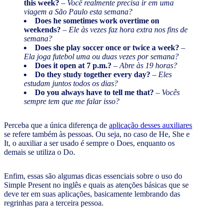
this week?
–
Você realmente precisa ir em uma
viagem a São Paulo esta semana?
Does he sometimes work overtime on
weekends?
–
Ele às vezes faz hora extra nos fins de
semana?
Does she play soccer once or twice a week?
–
Ela joga futebol uma ou duas vezes por semana?
Does it open at 7 p.m.?
–
Abre às 19 horas?
Do they study together every day?
–
Eles
estudam juntos todos os dias?
Do you always have to tell me that?
–
Vocês
sempre tem que me falar isso?
Perceba que a única diferença de
aplicação desses auxiliares
se refere também às pessoas. Ou seja, no caso de He, She e
It, o auxiliar a ser usado é sempre o Does, enquanto os
demais se utiliza o Do.
Enfim, essas são algumas dicas essenciais sobre o uso do
Simple Present no inglês e quais as atenções básicas que se
deve ter em suas aplicações, basicamente lembrando das
regrinhas para a terceira pessoa.