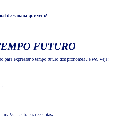
inal de semana que vem?
 TEMPO FUTURO
zado para expressar o tempo futuro dos pronomes
I
e
we
. Veja:
a:
um. Veja as frases reescritas: