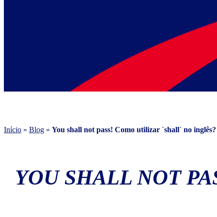
Início
»
Blog
»
You shall not pass! Como utilizar `shall` no inglês?
YOU SHALL NOT PA