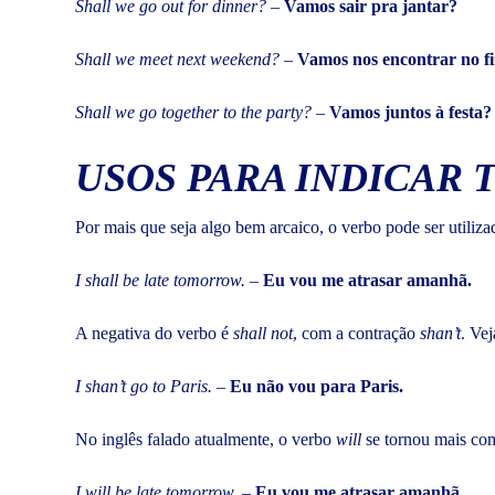
Shall we go out for dinner?
–
Vamos sair pra jantar?
Shall we meet next weekend?
–
Vamos nos encontrar no f
Shall we go together to the party?
–
Vamos juntos à festa?
USOS PARA INDICAR
Por mais que seja algo bem arcaico, o verbo pode ser utili
I shall be late tomorrow.
–
Eu vou me atrasar amanhã.
A negativa do verbo é
shall not
, com a contração
shan’t
. Vej
I shan’t go to Paris.
–
Eu não vou para Paris.
No inglês falado atualmente, o verbo
will
se tornou mais com
I will be late tomorrow.
–
Eu vou me atrasar amanhã.