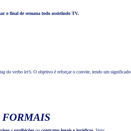
ar o final de semana todo assistindo TV.
 tag
do verbo
let’s
. O objetivo é reforçar o convite, tendo um significa
 FORMAIS
visos
e
proibições
ou
contratos legais e jurídicos
. Veja: