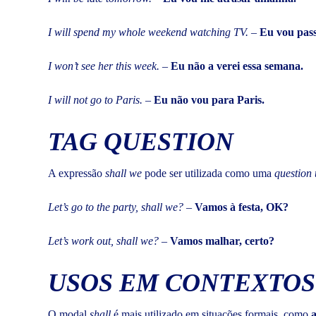
I will spend my whole weekend watching TV.
–
Eu vou pass
I won’t see her this week.
–
Eu não a verei essa semana.
I will not go to Paris.
–
Eu não vou para Paris.
TAG QUESTION
A expressão
shall we
pode ser utilizada como uma
question
Let’s go to the party, shall we?
–
Vamos à festa, OK?
Let’s work out, shall we?
–
Vamos malhar, certo?
USOS EM CONTEXTOS
O modal
shall
é mais utilizado em situações formais, como
a