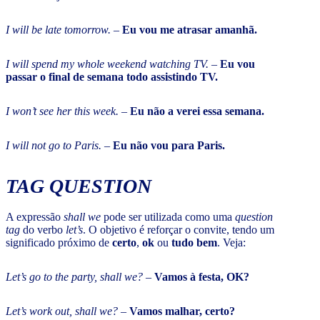
I will be late tomorrow.
–
Eu vou me atrasar amanhã.
I will spend my whole weekend watching TV.
–
Eu vou
passar o final de semana todo assistindo TV.
I won’t see her this week.
–
Eu não a verei essa semana.
I will not go to Paris.
–
Eu não vou para Paris.
TAG QUESTION
A expressão
shall we
pode ser utilizada como uma
question
tag
do verbo
let’s
. O objetivo é reforçar o convite, tendo um
significado próximo de
certo
,
ok
ou
tudo bem
. Veja:
Let’s go to the party, shall we?
–
Vamos à festa, OK?
Let’s work out, shall we?
–
Vamos malhar, certo?