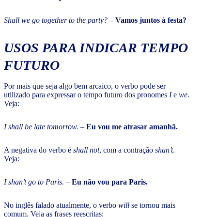
Shall we go together to the party?
–
Vamos juntos à festa?
USOS PARA INDICAR TEMPO
FUTURO
Por mais que seja algo bem arcaico, o verbo pode ser
utilizado para expressar o tempo futuro dos pronomes
I
e
we
.
Veja:
I shall be late tomorrow.
–
Eu vou me atrasar amanhã.
A negativa do verbo é
shall not
, com a contração
shan’t
.
Veja:
I shan’t go to Paris.
–
Eu não vou para Paris.
No inglês falado atualmente, o verbo
will
se tornou mais
comum. Veja as frases reescritas: