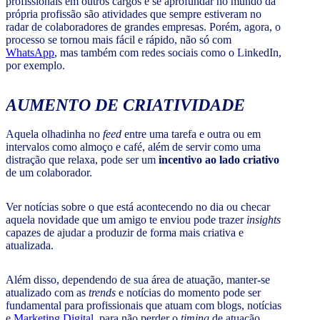
profissionais em outros cargos e se aprofundar no mundo da
própria profissão são atividades que sempre estiveram no
radar de colaboradores de grandes empresas. Porém, agora, o
processo se tornou mais fácil e rápido, não só com
WhatsApp
, mas também com redes sociais como o LinkedIn,
por exemplo.
AUMENTO DE CRIATIVIDADE
Aquela olhadinha no
feed
entre uma tarefa e outra ou em
intervalos como almoço e café, além de servir como uma
distração que relaxa, pode ser um
incentivo ao lado criativo
de um colaborador.
Ver notícias sobre o que está acontecendo no dia ou checar
aquela novidade que um amigo te enviou pode trazer
insights
capazes de ajudar a produzir de forma mais criativa e
atualizada.
Além disso, dependendo de sua área de atuação, manter-se
atualizado com as
trends
e notícias do momento pode ser
fundamental para profissionais que atuam com blogs, notícias
e
Marketing Digital
, para não perder o
timing
de atuação.