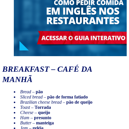
BREAKFAST
– CAFÉ DA
MANHÃ
Bread
–
pão
Sliced bread
–
pão de forma fatiado
Brazilian cheese bread
–
pão de queijo
Toast
–
Torrada
Cheese
–
queijo
Ham
–
presunto
Butter
–
manteiga
Jam
–
geléia