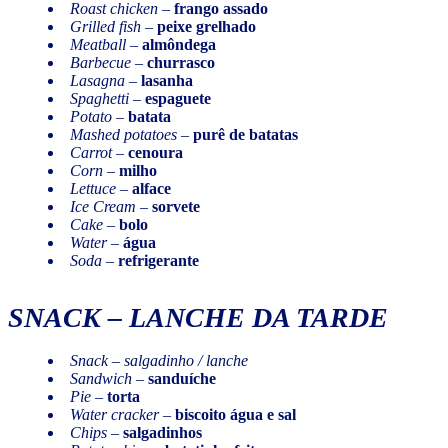
Roast chicken
–
frango assado
Grilled fish
–
peixe grelhado
Meatball
–
almôndega
Barbecue
–
churrasco
Lasagna
–
lasanha
Spaghetti
–
espaguete
Potato
–
batata
Mashed potatoes
–
purê de batatas
Carrot
–
cenoura
Corn
–
milho
Lettuce
–
alface
Ice Cream
–
sorvete
Cake
–
bolo
Water
–
água
Soda
–
refrigerante
SNACK
– LANCHE DA TARDE
Snack
–
salgadinho / lanche
Sandwich
–
sanduíche
Pie
–
torta
Water cracker
–
biscoito água e sal
Chips
–
salgadinhos