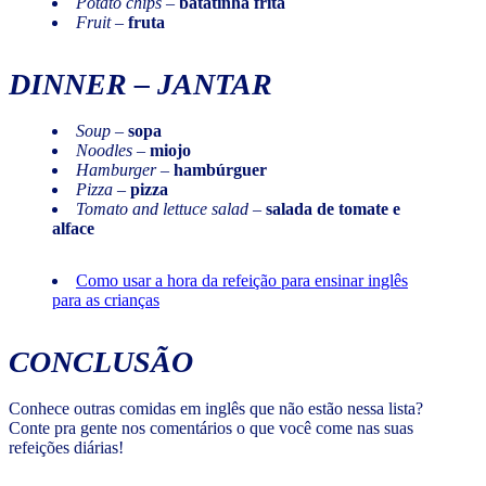
Potato chips
–
batatinha frita
Fruit
–
fruta
DINNER
– JANTAR
Soup
–
sopa
Noodles
–
miojo
Hamburger
–
hambúrguer
Pizza
–
pizza
Tomato and lettuce salad
–
salada de tomate e
alface
Como usar a hora da refeição para ensinar inglês
para as crianças
CONCLUSÃO
Conhece outras comidas em inglês que não estão nessa lista?
Conte pra gente nos comentários o que você come nas suas
refeições diárias!