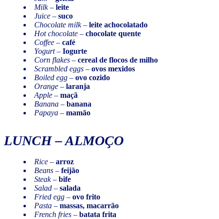
Milk
–
leite
Juice
–
suco
Chocolate milk
–
leite achocolatado
Hot chocolate
–
chocolate quente
Coffee
–
café
Yogurt
–
Iogurte
Corn flakes
–
cereal de flocos de milho
Scrambled eggs
–
ovos mexidos
Boiled egg
–
ovo cozido
Orange
–
laranja
Apple
–
maçã
Banana
–
banana
Papaya
–
mamão
LUNCH
– ALMOÇO
Rice
–
arroz
Beans
–
feijão
Steak
–
bife
Salad
–
salada
Fried egg
–
ovo frito
Pasta
–
massas, macarrão
French fries
–
batata frita