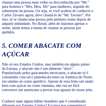
chamar uma pessoa mais velha ou desconhecida por “Mr.”
para homens e “Mrs, Miss, Ms” para mulheres, seguido do
sobrenome da pessoa. Ou seja, se você acabou de conhecer o
Carlos Tavares agora, deve chamá-lo de “Mr. Tavares”. Por
isso, só se chama uma pessoa pelo primeiro nome depois de
adquirir intimidade. No Brasil, além de falarmos apenas o
nome, ainda temos a mania de chamar as pessoas por
apelidos.
5. COMER ABACATE COM
AÇÚCAR
Não só nos Estados Unidos, mas também em alguns países
da Europa, o abacate não é um alimento “doce”.
Popularizado pelos guacamoles mexicanos, o abacate só é
consumido com sal e pimenta-do-reino na América do Norte,
em saladas ou como aperitivo. Apesar de essa fruta cair muito
bem com açúcar ou como vitamina, não vai ser fácil
convencer um americano a provar essa iguaria do nosso jeito.
Conhece mais algum hábito brasileiro que é considerado
diferente nos Estados Unidos? Escreva nos comentários!