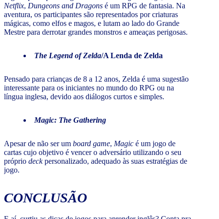
Netflix
,
Dungeons and Dragons
é um RPG de fantasia. Na
aventura, os participantes são representados por criaturas
mágicas, como elfos e magos, e lutam ao lado do Grande
Mestre para derrotar grandes monstros e ameaças perigosas.
The Legend of Zelda
/A Lenda de Zelda
Pensado para crianças de 8 a 12 anos, Zelda é uma sugestão
interessante para os iniciantes no mundo do RPG ou na
língua inglesa, devido aos diálogos curtos e simples.
Magic: The Gathering
Apesar de não ser um
board game
,
Magic
é um jogo de
cartas cujo objetivo é vencer o adversário utilizando o seu
próprio
deck
personalizado, adequado às suas estratégias de
jogo.
CONCLUSÃO
E aí, curtiu as dicas de jogos para aprender inglês? Conta pra