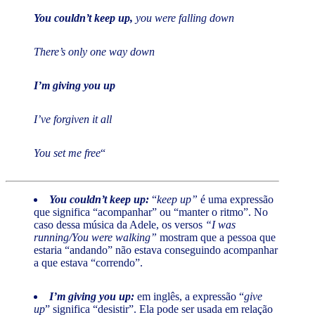
You couldn’t keep up,
you were falling down
There’s only one way down
I’m giving you up
I’ve forgiven it all
You set me free
“
You couldn’t keep up:
“
keep up”
é uma expressão
que significa “acompanhar” ou “manter o ritmo”. No
caso dessa música da Adele, os versos
“I was
running/You were walking”
mostram que a pessoa que
estaria “andando” não estava conseguindo acompanhar
a que estava “correndo”.
I’m giving you up:
em inglês, a expressão “
give
up
” significa “desistir”. Ela pode ser usada em relação