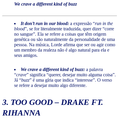
We crave a different kind of buzz
It don’t run in our blood:
a expressão “
run in the
blood
”, se for literalmente traduzida, quer dizer “corre
no sangue”. Ela se refere a coisas que têm origem
genética ou são naturalmente da personalidade de uma
pessoa. Na música, Lorde afirma que ser ou agir como
um membro da realeza não é algo natural para ela e
seus amigos.
We crave a different kind of buzz:
a palavra
“
crave
” significa “querer, desejar muito alguma coisa”.
Já “
buzz
” é uma gíria que indica “interesse”. O verso
se refere a desejar muito algo diferente.
3.
TOO GOOD
– DRAKE FT.
RIHANNA