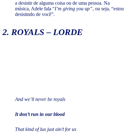
a desistir de alguma coisa ou de uma pessoa. Na
música, Adele fala “
I’m giving you up”
, ou seja, “estou
desistindo de você”.
2.
ROYALS
– LORDE
And we’ll never be royals
It don’t run in our blood
That kind of lux just ain’t for us