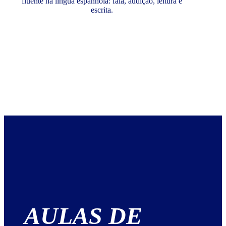
fluente na língua espanhola: fala, audição, leitura e
escrita.
AULAS DE