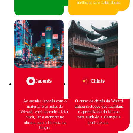
melhorar suas habilidades.
Japonês
Chinês
Ao estudar japonês com o
O curso de chinês da Wizard
material e as aulas da
utiliza métodos que facilitam
Wizard, você aprende a falar,
o aprendizado do idioma
ouvir, ler e escrever no
para ajudá-lo a alcançar a
idioma para a fluência na
proficiência.
língua.